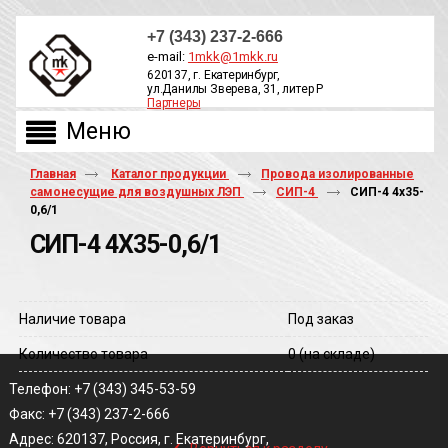
+7 (343) 237-2-666
e-mail:
1mkk@1mkk.ru
620137, г. Екатеринбург,
ул.Данилы Зверева, 31, литер Р
Партнеры
ОБРАТНЫЙ ЗВОНОК
Главная
Каталог продукции
Провода изолированные
самонесущие для воздушных ЛЭП
СИП-4
СИП-4 4х35-
0,6/1
СИП-4 4Х35-0,6/1
Наличие товара
Под заказ
Количество товара
0
(на складе)
Телефон: +7 (343) 345-53-59
Факс: +7 (343) 237-2-666
‹
Адрес: 620137, Россия, г. Екатеринбург,