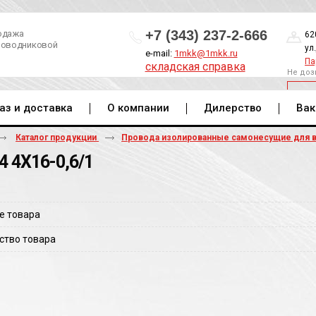
+7 (343) 237-2-666
одажа
62
роводниковой
ул
e-mail:
1mkk@1mkk.ru
Па
складская справка
Не доз
ОБ
аз и доставка
О компании
Дилерство
Вак
Каталог продукции
Провода изолированные самонесущие для 
4 4Х16-0,6/1
е товара
ство товара