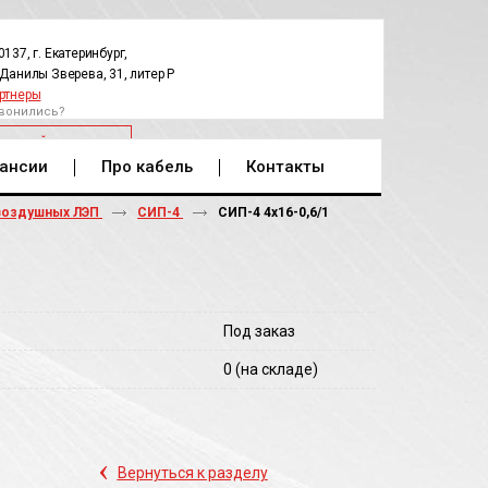
0137, г. Екатеринбург,
.Данилы Зверева, 31, литер Р
ртнеры
вонились?
РАТНЫЙ ЗВОНОК
ансии
Про кабель
Контакты
воздушных ЛЭП
СИП-4
СИП-4 4х16-0,6/1
Под заказ
0
(на складе)
‹
Вернуться к разделу