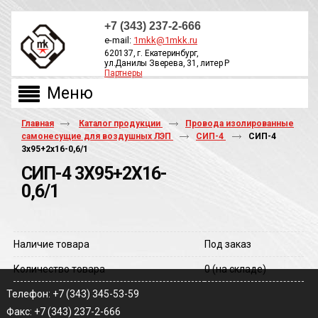
+7 (343) 237-2-666
e-mail:
1mkk@1mkk.ru
620137, г. Екатеринбург,
ул.Данилы Зверева, 31, литер Р
Партнеры
ОБРАТНЫЙ ЗВОНОК
Главная
Каталог продукции
Провода изолированные
самонесущие для воздушных ЛЭП
СИП-4
СИП-4
3х95+2х16-0,6/1
СИП-4 3Х95+2Х16-
0,6/1
Наличие товара
Под заказ
Количество товара
0
(на складе)
Телефон: +7 (343) 345-53-59
Факс: +7 (343) 237-2-666