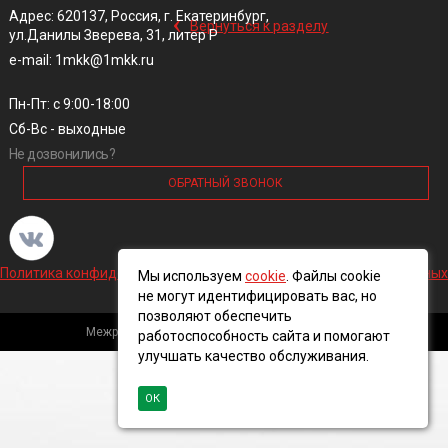
‹
Адрес: 620137, Россия, г. Екатеринбург,
Вернуться к разделу
ул.Данилы Зверева, 31, литер Р
e-mail: 1mkk@1mkk.ru
Пн-Пт: с 9:00-18:00
Сб-Вс - выходные
Не дозвонились?
ОБРАТНЫЙ ЗВОНОК
Политика конфиденциальности и обработки персональных данных
Мы используем
cookie
. Файлы cookie
не могут идентифицировать вас, но
позволяют обеспечить
Межрегиональная кабельная компания, 2016 ©
работоспособность сайта и помогают
улучшать качество обслуживания.
ОК