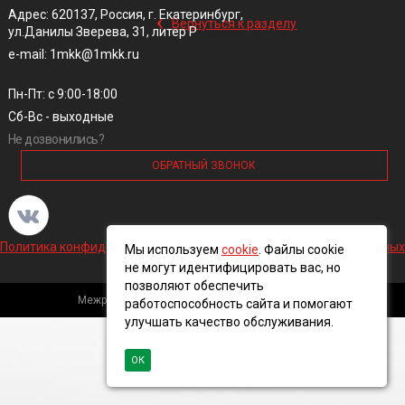
‹
Адрес: 620137, Россия, г. Екатеринбург,
Вернуться к разделу
ул.Данилы Зверева, 31, литер Р
e-mail: 1mkk@1mkk.ru
Пн-Пт: с 9:00-18:00
Сб-Вс - выходные
Не дозвонились?
ОБРАТНЫЙ ЗВОНОК
Политика конфиденциальности и обработки персональных данных
Мы используем
cookie
. Файлы cookie
не могут идентифицировать вас, но
позволяют обеспечить
Межрегиональная кабельная компания, 2016 ©
работоспособность сайта и помогают
улучшать качество обслуживания.
ОК