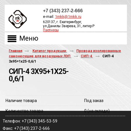
+7 (343) 237-2-666
e-mail:
1mkk@1mkk.ru
620137, г. Екатеринбург,
ул.Данилы Зверева, 31, литер Р
Партнеры
ОБРАТНЫЙ ЗВОНОК
Главная
Каталог продукции
Провода изолированные
самонесущие для воздушных ЛЭП
СИП-4
СИП-4
3х95+1х25-0,6/1
СИП-4 3Х95+1Х25-
0,6/1
Наличие товара
Под заказ
Количество товара
0
(на складе)
Телефон: +7 (343) 345-53-59
Факс: +7 (343) 237-2-666