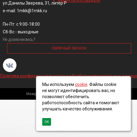
Вернуться к разделу
ул.Данилы Зверева, 31, литер Р
e-mail: 1mkk@1mkk.ru
Пн-Пт: с 9:00-18:00
Сб-Вс - выходные
Не дозвонились?
ОБРАТНЫЙ ЗВОНОК
Политика конфиденциальности и обработки персональных данных
Мы используем
cookie
. Файлы cookie
не могут идентифицировать вас, но
Межрегиональная кабельная компания, 2016 ©
позволяют обеспечить
работоспособность сайта и помогают
улучшать качество обслуживания.
ОК