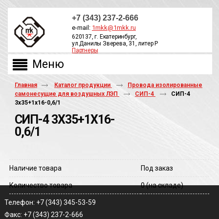
+7 (343) 237-2-666
e-mail:
1mkk@1mkk.ru
620137, г. Екатеринбург,
ул.Данилы Зверева, 31, литер Р
Партнеры
ОБРАТНЫЙ ЗВОНОК
Главная
Каталог продукции
Провода изолированные
самонесущие для воздушных ЛЭП
СИП-4
СИП-4
3х35+1х16-0,6/1
СИП-4 3Х35+1Х16-
0,6/1
Наличие товара
Под заказ
Количество товара
0
(на складе)
Телефон: +7 (343) 345-53-59
Факс: +7 (343) 237-2-666