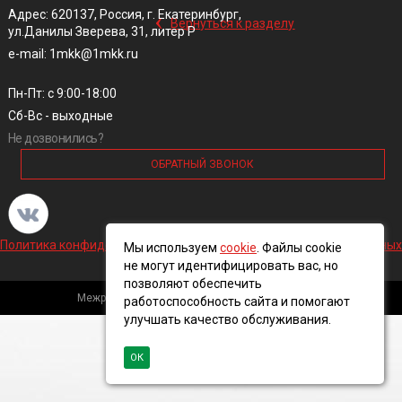
‹
Адрес: 620137, Россия, г. Екатеринбург,
Вернуться к разделу
ул.Данилы Зверева, 31, литер Р
e-mail: 1mkk@1mkk.ru
Пн-Пт: с 9:00-18:00
Сб-Вс - выходные
Не дозвонились?
ОБРАТНЫЙ ЗВОНОК
Политика конфиденциальности и обработки персональных данных
Мы используем
cookie
. Файлы cookie
не могут идентифицировать вас, но
позволяют обеспечить
Межрегиональная кабельная компания, 2016 ©
работоспособность сайта и помогают
улучшать качество обслуживания.
ОК