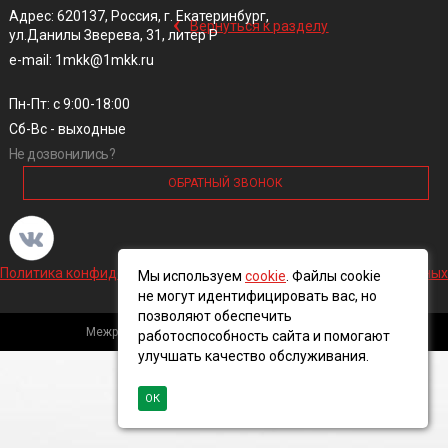
‹
Адрес: 620137, Россия, г. Екатеринбург,
Вернуться к разделу
ул.Данилы Зверева, 31, литер Р
e-mail: 1mkk@1mkk.ru
Пн-Пт: с 9:00-18:00
Сб-Вс - выходные
Не дозвонились?
ОБРАТНЫЙ ЗВОНОК
Политика конфиденциальности и обработки персональных данных
Мы используем
cookie
. Файлы cookie
не могут идентифицировать вас, но
позволяют обеспечить
Межрегиональная кабельная компания, 2016 ©
работоспособность сайта и помогают
улучшать качество обслуживания.
ОК