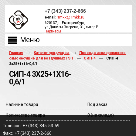
+7 (343) 237-2-666
e-mail:
1mkk@1mkk.ru
620137, г. Екатеринбург,
ул.Данилы Зверева, 31, литер Р
Партнеры
ОБРАТНЫЙ ЗВОНОК
Главная
Каталог продукции
Провода изолированные
самонесущие для воздушных ЛЭП
СИП-4
СИП-4
3х25+1х16-0,6/1
СИП-4 3Х25+1Х16-
0,6/1
Наличие товара
Под заказ
Количество товара
0
(на складе)
Телефон: +7 (343) 345-53-59
Факс: +7 (343) 237-2-666