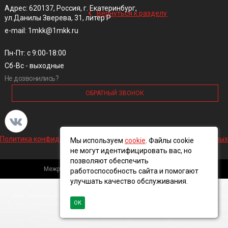
‹
Адрес: 620137, Россия, г. Екатеринбург,
Вернуться к разделу
ул.Данилы Зверева, 31, литер Р
e-mail: 1mkk@1mkk.ru
Пн-Пт: с 9:00-18:00
Сб-Вс - выходные
Не дозвонились?
ОБРАТНЫЙ ЗВОНОК
Политика конфиденциальности и обработки персональных данных
Мы используем
cookie
. Файлы cookie
не могут идентифицировать вас, но
позволяют обеспечить
Межрегиональная кабельная компания, 2016 ©
работоспособность сайта и помогают
улучшать качество обслуживания.
ОК