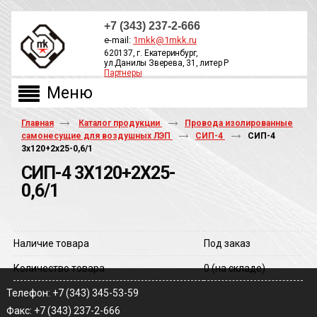
+7 (343) 237-2-666
e-mail:
1mkk@1mkk.ru
620137, г. Екатеринбург,
ул.Данилы Зверева, 31, литер Р
Партнеры
ОБРАТНЫЙ ЗВОНОК
Главная
Каталог продукции
Провода изолированные
самонесущие для воздушных ЛЭП
СИП-4
СИП-4
3х120+2х25-0,6/1
СИП-4 3Х120+2Х25-
0,6/1
Наличие товара
Под заказ
Количество товара
0
(на складе)
Телефон: +7 (343) 345-53-59
Факс: +7 (343) 237-2-666