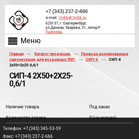
+7 (343) 237-2-666
e-mail:
1mkk@1mkk.ru
620137, г. Екатеринбург,
ул.Данилы Зверева, 31, литер Р
Партнеры
ОБРАТНЫЙ ЗВОНОК
Главная
Каталог продукции
Провода изолированные
самонесущие для воздушных ЛЭП
СИП-4
СИП-4
2х50+2х25-0,6/1
СИП-4 2Х50+2Х25-
0,6/1
Наличие товара
Под заказ
Количество товара
0
(на складе)
Телефон: +7 (343) 345-53-59
Факс: +7 (343) 237-2-666