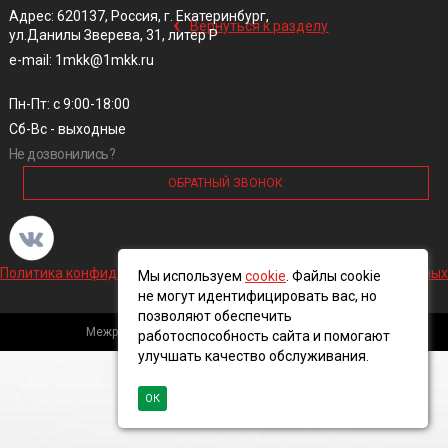
‹
Адрес: 620137, Россия, г. Екатеринбург,
Вернуться к разделу
ул.Данилы Зверева, 31, литер Р
e-mail: 1mkk@1mkk.ru
Пн-Пт: с 9:00-18:00
Сб-Вс - выходные
Не дозвонились?
ОБРАТНЫЙ ЗВОНОК
Политика конфиденциальности и обработки персональных данных
Мы используем
cookie
. Файлы cookie
не могут идентифицировать вас, но
позволяют обеспечить
Межрегиональная кабельная компания, 2016 ©
работоспособность сайта и помогают
улучшать качество обслуживания.
ОК