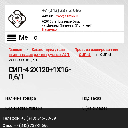
+7 (343) 237-2-666
e-mail:
1mkk@1mkk.ru
620137, г. Екатеринбург,
ул.Данилы Зверева, 31, литер Р
Партнеры
ОБРАТНЫЙ ЗВОНОК
Главная
Каталог продукции
Провода изолированные
самонесущие для воздушных ЛЭП
СИП-4
СИП-4
2х120+1х16-0,6/1
СИП-4 2Х120+1Х16-
0,6/1
Наличие товара
Под заказ
Количество товара
0
(на складе)
Телефон: +7 (343) 345-53-59
Факс: +7 (343) 237-2-666