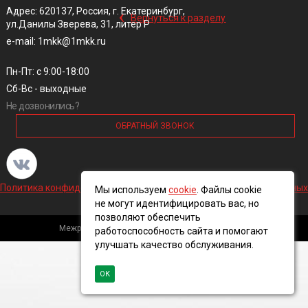
‹
Адрес: 620137, Россия, г. Екатеринбург,
Вернуться к разделу
ул.Данилы Зверева, 31, литер Р
e-mail: 1mkk@1mkk.ru
Пн-Пт: с 9:00-18:00
Сб-Вс - выходные
Не дозвонились?
ОБРАТНЫЙ ЗВОНОК
Политика конфиденциальности и обработки персональных данных
Мы используем
cookie
. Файлы cookie
не могут идентифицировать вас, но
позволяют обеспечить
Межрегиональная кабельная компания, 2016 ©
работоспособность сайта и помогают
улучшать качество обслуживания.
ОК