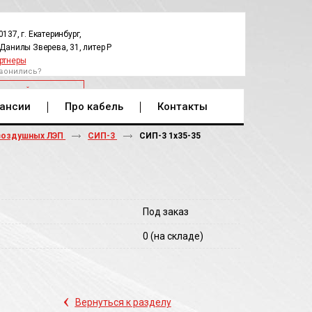
0137, г. Екатеринбург,
.Данилы Зверева, 31, литер Р
ртнеры
вонились?
РАТНЫЙ ЗВОНОК
ансии
Про кабель
Контакты
воздушных ЛЭП
СИП-3
СИП-3 1х35-35
Под заказ
0
(на складе)
‹
Вернуться к разделу