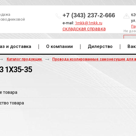
+7 (343) 237-2-666
одажа
62
роводниковой
ул
e-mail:
1mkk@1mkk.ru
Па
складская справка
Не доз
ОБ
аз и доставка
О компании
Дилерство
Вак
Каталог продукции
Провода изолированные самонесущие для 
3 1Х35-35
е товара
ство товара