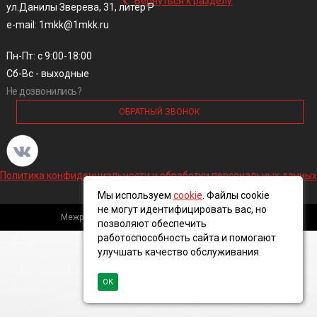
Вернуться к разделу
ул.Данилы Зверева, 31, литер Р
e-mail: 1mkk@1mkk.ru
Пн-Пт: с 9:00-18:00
Сб-Вс - выходные
Не дозвонились?
ОБРАТНЫЙ ЗВОНОК
Политика конфиденциальности и обработки персональных данных
Мы используем
cookie
. Файлы cookie
не могут идентифицировать вас, но
Межрегиональная кабельная компания, 2016 ©
позволяют обеспечить
работоспособность сайта и помогают
улучшать качество обслуживания.
ОК