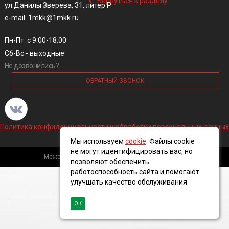
Вернуться к разделу
ул.Данилы Зверева, 31, литер Р
e-mail: 1mkk@1mkk.ru
Пн-Пт: с 9:00-18:00
Сб-Вс - выходные
Не дозвонились?
ОБРАТНЫЙ ЗВОНОК
Политика конфиденциальности и обработки персональных данных
Мы используем
cookie
. Файлы cookie
не могут идентифицировать вас, но
Межрегиональная кабельная компания, 2016 ©
позволяют обеспечить
работоспособность сайта и помогают
улучшать качество обслуживания.
ОК