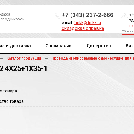
+7 (343) 237-2-666
одажа
62
роводниковой
ул
e-mail:
1mkk@1mkk.ru
Па
складская справка
Не доз
ОБ
аз и доставка
О компании
Дилерство
Вак
Каталог продукции
Провода изолированные самонесущие для 
2 4Х25+1Х35-1
е товара
ство товара