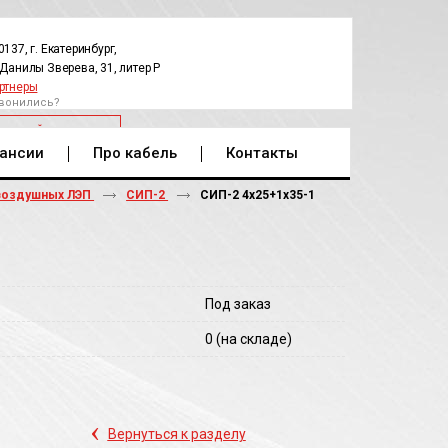
0137, г. Екатеринбург,
.Данилы Зверева, 31, литер Р
ртнеры
вонились?
РАТНЫЙ ЗВОНОК
ансии
Про кабель
Контакты
воздушных ЛЭП
СИП-2
СИП-2 4х25+1х35-1
Под заказ
0
(на складе)
‹
Вернуться к разделу