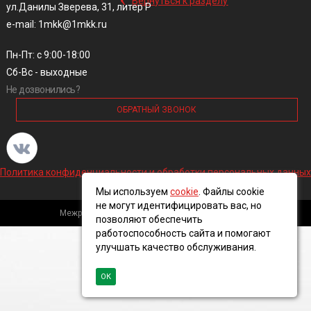
Вернуться к разделу
ул.Данилы Зверева, 31, литер Р
e-mail: 1mkk@1mkk.ru
Пн-Пт: с 9:00-18:00
Сб-Вс - выходные
Не дозвонились?
ОБРАТНЫЙ ЗВОНОК
Политика конфиденциальности и обработки персональных данных
Мы используем
cookie
. Файлы cookie
не могут идентифицировать вас, но
Межрегиональная кабельная компания, 2016 ©
позволяют обеспечить
работоспособность сайта и помогают
улучшать качество обслуживания.
ОК