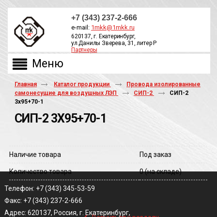
+7 (343) 237-2-666
e-mail:
1mkk@1mkk.ru
620137, г. Екатеринбург,
ул.Данилы Зверева, 31, литер Р
Партнеры
ОБРАТНЫЙ ЗВОНОК
Главная
Каталог продукции
Провода изолированные
самонесущие для воздушных ЛЭП
СИП-2
СИП-2
3х95+70-1
СИП-2 3Х95+70-1
Наличие товара
Под заказ
Количество товара
0
(на складе)
Телефон: +7 (343) 345-53-59
Факс: +7 (343) 237-2-666
‹
Адрес: 620137, Россия, г. Екатеринбург,