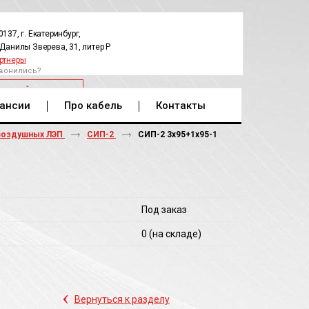
0137, г. Екатеринбург,
.Данилы Зверева, 31, литер Р
ртнеры
вонились?
РАТНЫЙ ЗВОНОК
ансии
Про кабель
Контакты
воздушных ЛЭП
СИП-2
СИП-2 3х95+1х95-1
Под заказ
0
(на складе)
‹
Вернуться к разделу