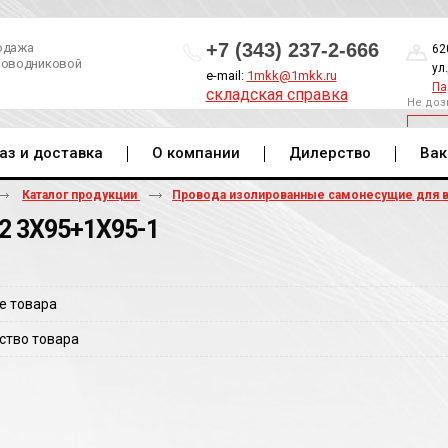
+7 (343) 237-2-666
одажа
62
роводниковой
ул
e-mail:
1mkk@1mkk.ru
Па
складская справка
Не доз
ОБ
аз и доставка
О компании
Дилерство
Вак
Каталог продукции
Провода изолированные самонесущие для 
2 3Х95+1Х95-1
е товара
ство товара