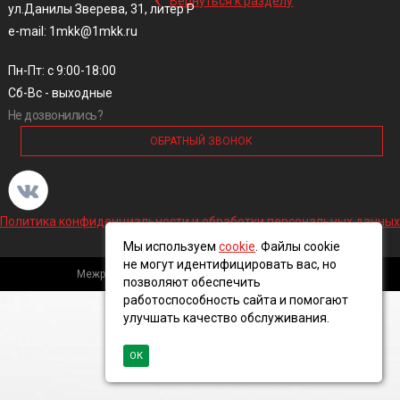
Вернуться к разделу
ул.Данилы Зверева, 31, литер Р
e-mail: 1mkk@1mkk.ru
Пн-Пт: с 9:00-18:00
Сб-Вс - выходные
Не дозвонились?
ОБРАТНЫЙ ЗВОНОК
Политика конфиденциальности и обработки персональных данных
Мы используем
cookie
. Файлы cookie
не могут идентифицировать вас, но
Межрегиональная кабельная компания, 2016 ©
позволяют обеспечить
работоспособность сайта и помогают
улучшать качество обслуживания.
ОК