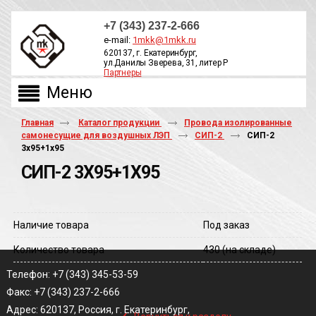
+7 (343) 237-2-666
e-mail:
1mkk@1mkk.ru
620137, г. Екатеринбург,
ул.Данилы Зверева, 31, литер Р
Партнеры
ОБРАТНЫЙ ЗВОНОК
Главная
Каталог продукции
Провода изолированные
самонесущие для воздушных ЛЭП
СИП-2
СИП-2
3х95+1х95
СИП-2 3Х95+1Х95
Наличие товара
Под заказ
Количество товара
430
(на складе)
Телефон: +7 (343) 345-53-59
Факс: +7 (343) 237-2-666
‹
Адрес: 620137, Россия, г. Екатеринбург,