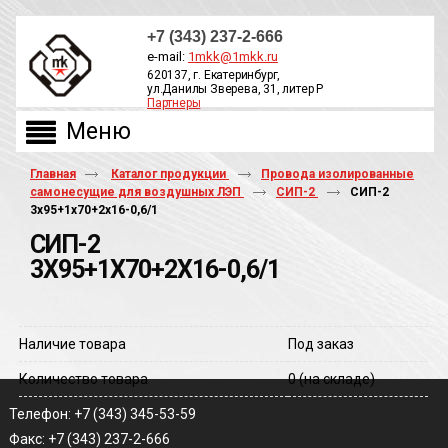
+7 (343) 237-2-666
e-mail:
1mkk@1mkk.ru
620137, г. Екатеринбург,
ул.Данилы Зверева, 31, литер Р
Партнеры
ОБРАТНЫЙ ЗВОНОК
Главная
Каталог продукции
Провода изолированные
самонесущие для воздушных ЛЭП
СИП-2
СИП-2
3х95+1х70+2х16-0,6/1
СИП-2
3Х95+1Х70+2Х16-0,6/1
Наличие товара
Под заказ
Количество товара
0
(на складе)
Телефон: +7 (343) 345-53-59
Факс: +7 (343) 237-2-666