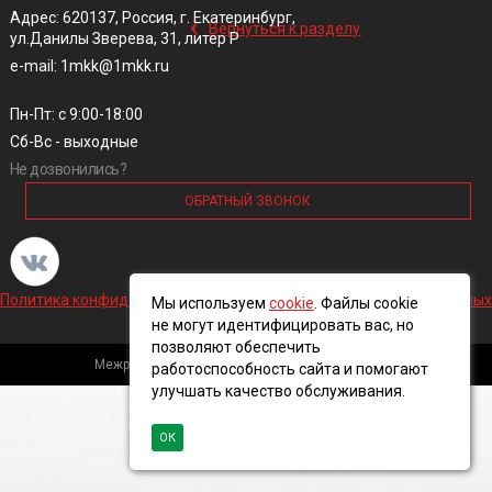
‹
Адрес: 620137, Россия, г. Екатеринбург,
Вернуться к разделу
ул.Данилы Зверева, 31, литер Р
e-mail: 1mkk@1mkk.ru
Пн-Пт: с 9:00-18:00
Сб-Вс - выходные
Не дозвонились?
ОБРАТНЫЙ ЗВОНОК
Политика конфиденциальности и обработки персональных данных
Мы используем
cookie
. Файлы cookie
не могут идентифицировать вас, но
позволяют обеспечить
Межрегиональная кабельная компания, 2016 ©
работоспособность сайта и помогают
улучшать качество обслуживания.
ОК