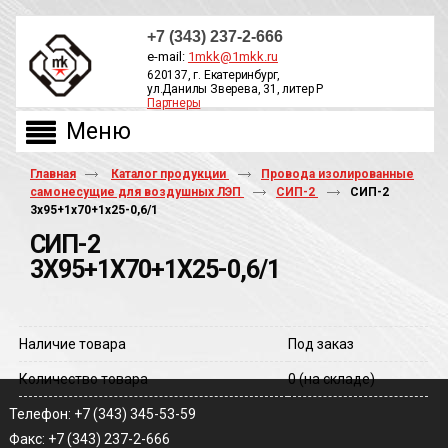
+7 (343) 237-2-666
e-mail:
1mkk@1mkk.ru
620137, г. Екатеринбург,
ул.Данилы Зверева, 31, литер Р
Партнеры
ОБРАТНЫЙ ЗВОНОК
Главная
Каталог продукции
Провода изолированные
самонесущие для воздушных ЛЭП
СИП-2
СИП-2
3х95+1х70+1х25-0,6/1
СИП-2
3Х95+1Х70+1Х25-0,6/1
Наличие товара
Под заказ
Количество товара
0
(на складе)
Телефон: +7 (343) 345-53-59
Факс: +7 (343) 237-2-666