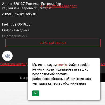
‹
Адрес: 620137, Россия, г. Екатеринбург,
Вернуться к разделу
ул.Данилы Зверева, 31, литер Р
e-mail: 1mkk@1mkk.ru
Пн-Пт: с 9:00-18:00
Сб-Вс - выходные
Не дозвонились?
ОБРАТНЫЙ ЗВОНОК
Политика конфиденциальности и обработки персональных данных
Мы используем
cookie
. Файлы cookie
не могут идентифицировать вас, но
позволяют обеспечить
Межрегиональная кабельная компания, 2016 ©
работоспособность сайта и помогают
улучшать качество обслуживания.
ОК