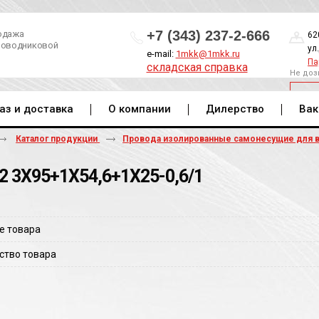
+7 (343) 237-2-666
одажа
62
роводниковой
ул
e-mail:
1mkk@1mkk.ru
Па
складская справка
Не доз
ОБ
аз и доставка
О компании
Дилерство
Вак
Каталог продукции
Провода изолированные самонесущие для 
2 3Х95+1Х54,6+1Х25-0,6/1
е товара
ство товара