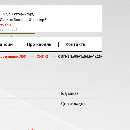
0137, г. Екатеринбург,
.Данилы Зверева, 31, литер Р
ртнеры
вонились?
РАТНЫЙ ЗВОНОК
ансии
Про кабель
Контакты
воздушных ЛЭП
СИП-2
СИП-2 3х95+1х54,6+1х25-
Под заказ
0
(на складе)