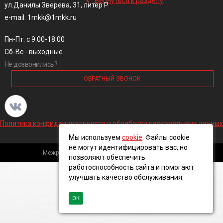
Вернуться к разделу
ул.Данилы Зверева, 31, литер Р
e-mail: 1mkk@1mkk.ru
Пн-Пт: с 9:00-18:00
Сб-Вс - выходные
Не дозвонились?
ОБРАТНЫЙ ЗВОНОК
Политика конфиденциальности и обработки персональных данных
Мы используем
cookie
. Файлы cookie
не могут идентифицировать вас, но
Межрегиональная кабельная компания, 2016 ©
позволяют обеспечить
работоспособность сайта и помогают
улучшать качество обслуживания.
ОК