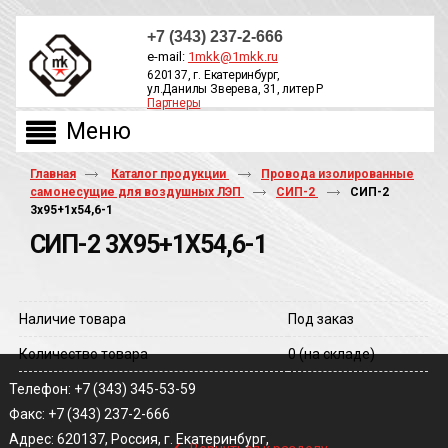
+7 (343) 237-2-666
e-mail:
1mkk@1mkk.ru
620137, г. Екатеринбург,
ул.Данилы Зверева, 31, литер Р
Партнеры
ОБРАТНЫЙ ЗВОНОК
Главная
Каталог продукции
Провода изолированные
самонесущие для воздушных ЛЭП
СИП-2
СИП-2
3х95+1х54,6-1
СИП-2 3Х95+1Х54,6-1
Наличие товара
Под заказ
Количество товара
0
(на складе)
Телефон: +7 (343) 345-53-59
Факс: +7 (343) 237-2-666
‹
Адрес: 620137, Россия, г. Екатеринбург,