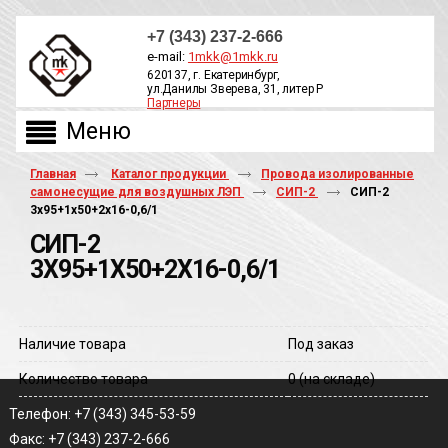
+7 (343) 237-2-666
e-mail:
1mkk@1mkk.ru
620137, г. Екатеринбург,
ул.Данилы Зверева, 31, литер Р
Партнеры
ОБРАТНЫЙ ЗВОНОК
Главная
Каталог продукции
Провода изолированные
самонесущие для воздушных ЛЭП
СИП-2
СИП-2
3х95+1х50+2х16-0,6/1
СИП-2
3Х95+1Х50+2Х16-0,6/1
Наличие товара
Под заказ
Количество товара
0
(на складе)
Телефон: +7 (343) 345-53-59
Факс: +7 (343) 237-2-666