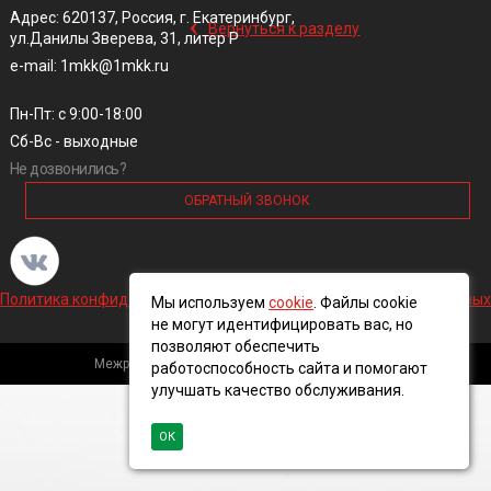
‹
Адрес: 620137, Россия, г. Екатеринбург,
Вернуться к разделу
ул.Данилы Зверева, 31, литер Р
e-mail: 1mkk@1mkk.ru
Пн-Пт: с 9:00-18:00
Сб-Вс - выходные
Не дозвонились?
ОБРАТНЫЙ ЗВОНОК
Политика конфиденциальности и обработки персональных данных
Мы используем
cookie
. Файлы cookie
не могут идентифицировать вас, но
позволяют обеспечить
Межрегиональная кабельная компания, 2016 ©
работоспособность сайта и помогают
улучшать качество обслуживания.
ОК