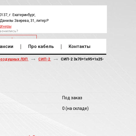
0137, г. Екатеринбург,
.Данилы Зверева, 31, литер Р
ртнеры
вонились?
РАТНЫЙ ЗВОНОК
ансии
Про кабель
Контакты
воздушных ЛЭП
СИП-2
СИП-2 3х70+1х95+1х25-
Под заказ
0
(на складе)