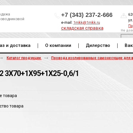
+7 (343) 237-2-666
одажа
62
роводниковой
ул
e-mail:
1mkk@1mkk.ru
Па
складская справка
Не доз
ОБ
аз и доставка
О компании
Дилерство
Вак
Каталог продукции
Провода изолированные самонесущие для 
2 3Х70+1Х95+1Х25-0,6/1
е товара
ство товара