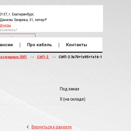
0137, г. Екатеринбург,
.Данилы Зверева, 31, литер Р
ртнеры
вонились?
РАТНЫЙ ЗВОНОК
ансии
Про кабель
Контакты
воздушных ЛЭП
СИП-2
СИП-2 3х70+1х95+1х16-1
Под заказ
0
(на складе)
‹
Вернуться к разделу