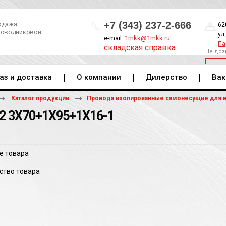
+7 (343) 237-2-666
одажа
62
роводниковой
ул
e-mail:
1mkk@1mkk.ru
Па
складская справка
Не доз
ОБ
аз и доставка
О компании
Дилерство
Вак
Каталог продукции
Провода изолированные самонесущие для 
2 3Х70+1Х95+1Х16-1
е товара
ство товара