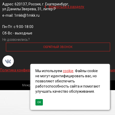
‹
Адрес: 620137, Россия, г. Екатеринбург,
Вернуться к разделу
ул.Данилы Зверева, 31, литер Р
e-mail: 1mkk@1mkk.ru
Пн-Пт: с 9:00-18:00
Сб-Вс - выходные
Не дозвонились?
ОБРАТНЫЙ ЗВОНОК
Политика конфиденциальности и обработки персональных данных
Мы используем
cookie
. Файлы cookie
не могут идентифицировать вас, но
позволяют обеспечить
Межрегиональная кабельная компания, 2016 ©
работоспособность сайта и помогают
улучшать качество обслуживания.
ОК