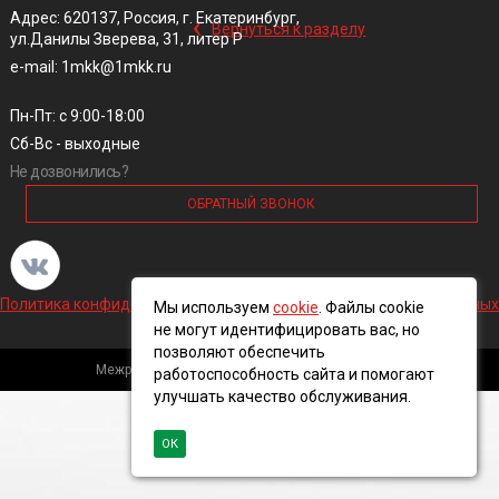
‹
Адрес: 620137, Россия, г. Екатеринбург,
Вернуться к разделу
ул.Данилы Зверева, 31, литер Р
e-mail: 1mkk@1mkk.ru
Пн-Пт: с 9:00-18:00
Сб-Вс - выходные
Не дозвонились?
ОБРАТНЫЙ ЗВОНОК
Политика конфиденциальности и обработки персональных данных
Мы используем
cookie
. Файлы cookie
не могут идентифицировать вас, но
позволяют обеспечить
Межрегиональная кабельная компания, 2016 ©
работоспособность сайта и помогают
улучшать качество обслуживания.
ОК