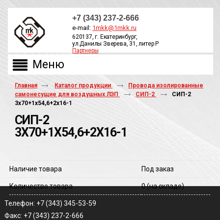
+7 (343) 237-2-666
e-mail:
1mkk@1mkk.ru
620137, г. Екатеринбург,
ул.Данилы Зверева, 31, литер Р
Партнеры
ОБРАТНЫЙ ЗВОНОК
Главная
Каталог продукции
Провода изолированные
самонесущие для воздушных ЛЭП
СИП-2
СИП-2
3х70+1х54,6+2х16-1
СИП-2
3Х70+1Х54,6+2Х16-1
Наличие товара
Под заказ
Количество товара
0
(на складе)
Телефон: +7 (343) 345-53-59
Факс: +7 (343) 237-2-666