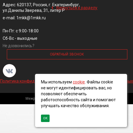
‹
Адрес: 620137, Россия, г. Екатеринбург,
Вернуться к разделу
ул.Данилы Зверева, 31, литер Р
e-mail: 1mkk@1mkk.ru
Пн-Пт: с 9:00-18:00
Сб-Вс - выходные
Не дозвонились?
ОБРАТНЫЙ ЗВОНОК
Политика конфиденциальности и обработки персональных данных
Мы используем
cookie
. Файлы cookie
не могут идентифицировать вас, но
позволяют обеспечить
Межрегиональная кабельная компания, 2016 ©
работоспособность сайта и помогают
улучшать качество обслуживания.
ОК