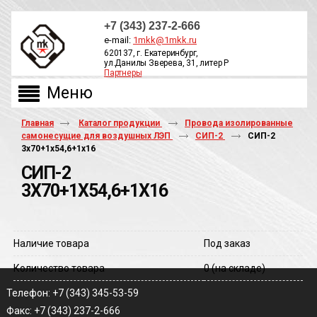
+7 (343) 237-2-666
e-mail:
1mkk@1mkk.ru
620137, г. Екатеринбург,
ул.Данилы Зверева, 31, литер Р
Партнеры
ОБРАТНЫЙ ЗВОНОК
Главная
Каталог продукции
Провода изолированные
самонесущие для воздушных ЛЭП
СИП-2
СИП-2
3х70+1х54,6+1х16
СИП-2
3Х70+1Х54,6+1Х16
Наличие товара
Под заказ
Количество товара
0
(на складе)
Телефон: +7 (343) 345-53-59
Факс: +7 (343) 237-2-666