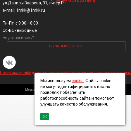
Вернуться к разделу
ул.Данилы Зверева, 31, литер Р
e-mail: 1mkk@1mkk.ru
Пн-Пт: с 9:00-18:00
Сб-Вс - выходные
Не дозвонились?
ОБРАТНЫЙ ЗВОНОК
Политика конфиденциальности и обработки персональных данных
Мы используем
cookie
. Файлы cookie
не могут идентифицировать вас, но
Межрегиональная кабельная компания, 2016 ©
позволяют обеспечить
работоспособность сайта и помогают
улучшать качество обслуживания.
ОК