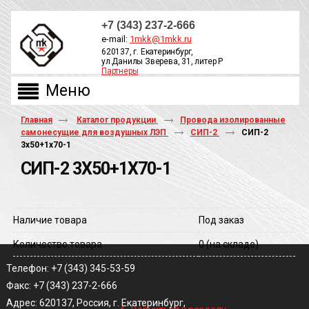
+7 (343) 237-2-666
e-mail:
1mkk@1mkk.ru
620137, г. Екатеринбург,
ул.Данилы Зверева, 31, литер Р
Партнеры
ОБРАТНЫЙ ЗВОНОК
Главная
Каталог продукции
Провода изолированные
самонесущие для воздушных ЛЭП
СИП-2
СИП-2
3х50+1х70-1
СИП-2 3Х50+1Х70-1
Наличие товара
Под заказ
Количество товара
0
(на складе)
Телефон: +7 (343) 345-53-59
Факс: +7 (343) 237-2-666
‹
Адрес: 620137, Россия, г. Екатеринбург,