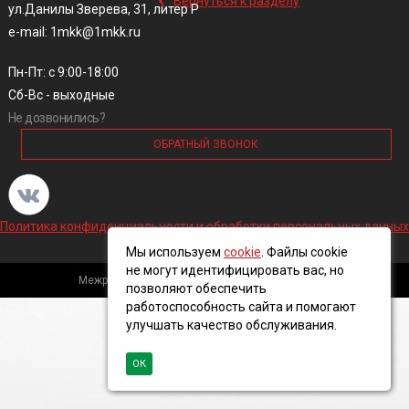
Вернуться к разделу
ул.Данилы Зверева, 31, литер Р
e-mail: 1mkk@1mkk.ru
Пн-Пт: с 9:00-18:00
Сб-Вс - выходные
Не дозвонились?
ОБРАТНЫЙ ЗВОНОК
Политика конфиденциальности и обработки персональных данных
Мы используем
cookie
. Файлы cookie
не могут идентифицировать вас, но
Межрегиональная кабельная компания, 2016 ©
позволяют обеспечить
работоспособность сайта и помогают
улучшать качество обслуживания.
ОК