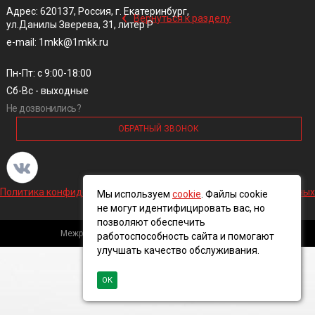
‹
Адрес: 620137, Россия, г. Екатеринбург,
Вернуться к разделу
ул.Данилы Зверева, 31, литер Р
e-mail: 1mkk@1mkk.ru
Пн-Пт: с 9:00-18:00
Сб-Вс - выходные
Не дозвонились?
ОБРАТНЫЙ ЗВОНОК
Политика конфиденциальности и обработки персональных данных
Мы используем
cookie
. Файлы cookie
не могут идентифицировать вас, но
позволяют обеспечить
Межрегиональная кабельная компания, 2016 ©
работоспособность сайта и помогают
улучшать качество обслуживания.
ОК