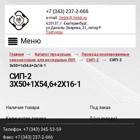
+7 (343) 237-2-666
e-mail:
1mkk@1mkk.ru
620137, г. Екатеринбург,
ул.Данилы Зверева, 31, литер Р
Партнеры
ОБРАТНЫЙ ЗВОНОК
Главная
Каталог продукции
Провода изолированные
самонесущие для воздушных ЛЭП
СИП-2
СИП-2
3х50+1х54,6+2х16-1
СИП-2
3Х50+1Х54,6+2Х16-1
Наличие товара
Под заказ
Количество товара
0
(на складе)
Телефон: +7 (343) 345-53-59
Факс: +7 (343) 237-2-666