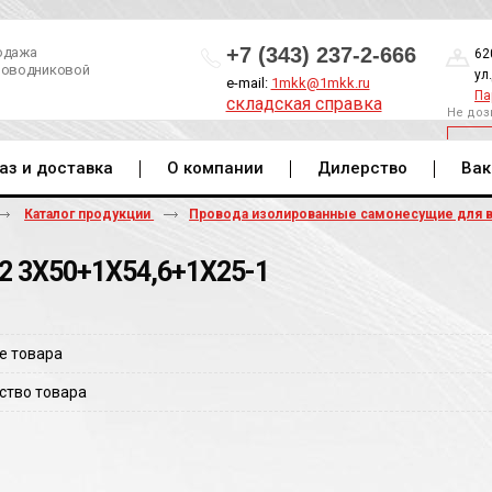
+7 (343) 237-2-666
одажа
62
роводниковой
ул
e-mail:
1mkk@1mkk.ru
Па
складская справка
Не доз
ОБ
аз и доставка
О компании
Дилерство
Вак
Каталог продукции
Провода изолированные самонесущие для 
2 3Х50+1Х54,6+1Х25-1
е товара
ство товара