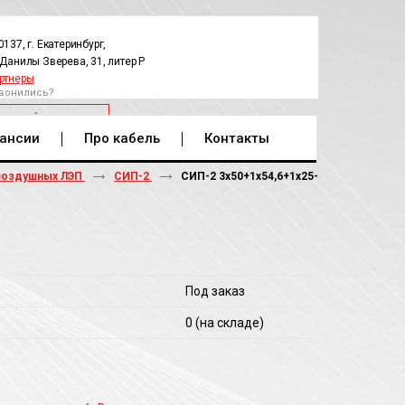
0137, г. Екатеринбург,
.Данилы Зверева, 31, литер Р
ртнеры
вонились?
РАТНЫЙ ЗВОНОК
ансии
Про кабель
Контакты
воздушных ЛЭП
СИП-2
СИП-2 3х50+1х54,6+1х25-
Под заказ
0
(на складе)