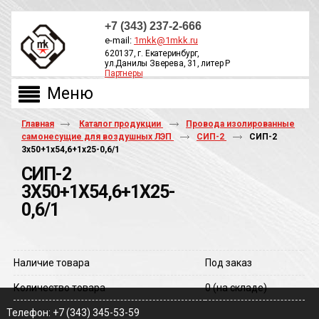
+7 (343) 237-2-666
e-mail:
1mkk@1mkk.ru
620137, г. Екатеринбург,
ул.Данилы Зверева, 31, литер Р
Партнеры
ОБРАТНЫЙ ЗВОНОК
Главная
Каталог продукции
Провода изолированные
самонесущие для воздушных ЛЭП
СИП-2
СИП-2
3х50+1х54,6+1х25-0,6/1
СИП-2
3Х50+1Х54,6+1Х25-
0,6/1
Наличие товара
Под заказ
Количество товара
0
(на складе)
Телефон: +7 (343) 345-53-59