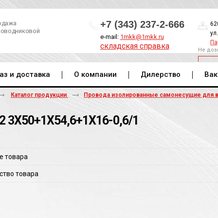
+7 (343) 237-2-666
одажа
62
роводниковой
ул
e-mail:
1mkk@1mkk.ru
Па
складская справка
Не доз
ОБ
аз и доставка
О компании
Дилерство
Вак
Каталог продукции
Провода изолированные самонесущие для 
2 3Х50+1Х54,6+1Х16-0,6/1
е товара
ство товара