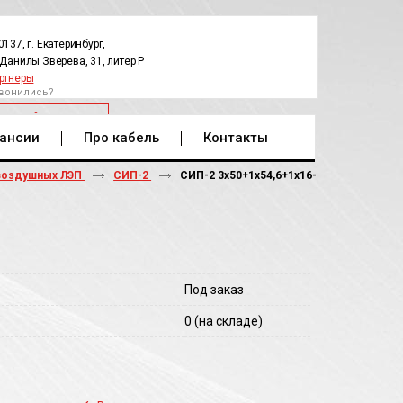
0137, г. Екатеринбург,
.Данилы Зверева, 31, литер Р
ртнеры
вонились?
РАТНЫЙ ЗВОНОК
ансии
Про кабель
Контакты
воздушных ЛЭП
СИП-2
СИП-2 3х50+1х54,6+1х16-
Под заказ
0
(на складе)