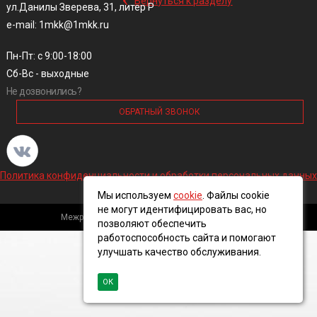
Вернуться к разделу
ул.Данилы Зверева, 31, литер Р
e-mail: 1mkk@1mkk.ru
Пн-Пт: с 9:00-18:00
Сб-Вс - выходные
Не дозвонились?
ОБРАТНЫЙ ЗВОНОК
Политика конфиденциальности и обработки персональных данных
Мы используем
cookie
. Файлы cookie
не могут идентифицировать вас, но
Межрегиональная кабельная компания, 2016 ©
позволяют обеспечить
работоспособность сайта и помогают
улучшать качество обслуживания.
ОК