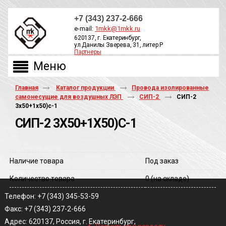
+7 (343) 237-2-666
e-mail:
1mkk@1mkk.ru
620137, г. Екатеринбург,
ул.Данилы Зверева, 31, литер Р
Партнеры
ОБРАТНЫЙ ЗВОНОК
Главная
Каталог продукции
Провода изолированные
самонесущие для воздушных ЛЭП
СИП-2
СИП-2
3х50+1х50)с-1
СИП-2 3Х50+1Х50)С-1
Наличие товара
Под заказ
Количество товара
0
(на складе)
Телефон: +7 (343) 345-53-59
Факс: +7 (343) 237-2-666
‹
Адрес: 620137, Россия, г. Екатеринбург,