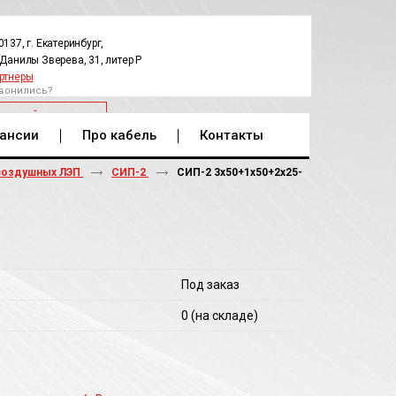
0137, г. Екатеринбург,
.Данилы Зверева, 31, литер Р
ртнеры
вонились?
РАТНЫЙ ЗВОНОК
ансии
Про кабель
Контакты
воздушных ЛЭП
СИП-2
СИП-2 3х50+1х50+2х25-
Под заказ
0
(на складе)