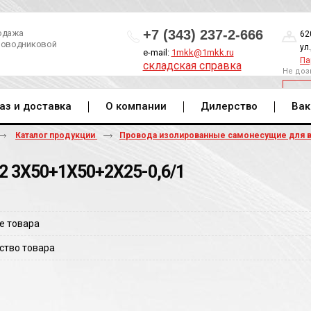
+7 (343) 237-2-666
одажа
62
роводниковой
ул
e-mail:
1mkk@1mkk.ru
Па
складская справка
Не доз
ОБ
аз и доставка
О компании
Дилерство
Вак
Каталог продукции
Провода изолированные самонесущие для 
2 3Х50+1Х50+2Х25-0,6/1
е товара
ство товара