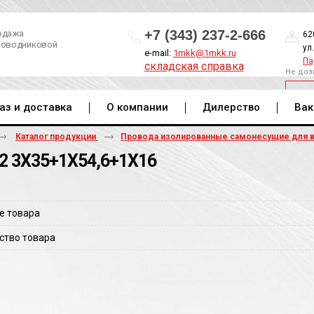
+7 (343) 237-2-666
одажа
62
роводниковой
ул
e-mail:
1mkk@1mkk.ru
Па
складская справка
Не доз
ОБ
аз и доставка
О компании
Дилерство
Вак
Каталог продукции
Провода изолированные самонесущие для 
2 3Х35+1Х54,6+1Х16
е товара
ство товара