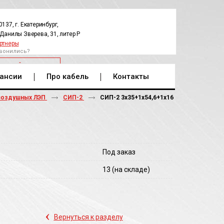
0137, г. Екатеринбург,
.Данилы Зверева, 31, литер Р
ртнеры
вонились?
РАТНЫЙ ЗВОНОК
ансии
Про кабель
Контакты
воздушных ЛЭП
СИП-2
СИП-2 3х35+1х54,6+1х16
Под заказ
13
(на складе)
‹
Вернуться к разделу