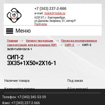
+7 (343) 237-2-666
e-mail:
1mkk@1mkk.ru
620137, г. Екатеринбург,
ул.Данилы Зверева, 31, литер Р
Партнеры
ОБРАТНЫЙ ЗВОНОК
Главная
Каталог продукции
Провода изолированные
самонесущие для воздушных ЛЭП
СИП-2
СИП-2
3х35+1х50+2х16-1
СИП-2
3Х35+1Х50+2Х16-1
Наличие товара
Под заказ
Количество товара
0
(на складе)
Телефон: +7 (343) 345-53-59
Факс: +7 (343) 237-2-666