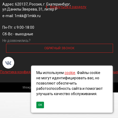
‹
Адрес: 620137, Россия, г. Екатеринбург,
Вернуться к разделу
ул.Данилы Зверева, 31, литер Р
e-mail: 1mkk@1mkk.ru
Пн-Пт: с 9:00-18:00
Сб-Вс - выходные
Не дозвонились?
ОБРАТНЫЙ ЗВОНОК
Политика конфиденциальности и обработки персональных данных
Мы используем
cookie
. Файлы cookie
не могут идентифицировать вас, но
позволяют обеспечить
Межрегиональная кабельная компания, 2016 ©
работоспособность сайта и помогают
улучшать качество обслуживания.
ОК