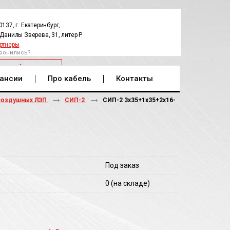
0137, г. Екатеринбург,
.Данилы Зверева, 31, литер Р
ртнеры
вонились?
РАТНЫЙ ЗВОНОК
ансии
Про кабель
Контакты
воздушных ЛЭП
СИП-2
СИП-2 3х35+1х35+2х16-
Под заказ
0
(на складе)