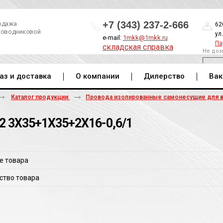
+7 (343) 237-2-666
одажа
62
роводниковой
ул
e-mail:
1mkk@1mkk.ru
Па
складская справка
Не доз
ОБ
аз и доставка
О компании
Дилерство
Вак
Каталог продукции
Провода изолированные самонесущие для 
2 3Х35+1Х35+2Х16-0,6/1
е товара
ство товара