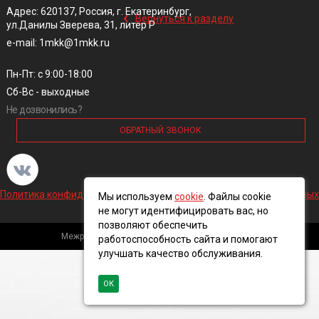
‹
Адрес: 620137, Россия, г. Екатеринбург,
Вернуться к разделу
ул.Данилы Зверева, 31, литер Р
e-mail: 1mkk@1mkk.ru
Пн-Пт: с 9:00-18:00
Сб-Вс - выходные
Не дозвонились?
ОБРАТНЫЙ ЗВОНОК
Политика конфиденциальности и обработки персональных данных
Мы используем
cookie
. Файлы cookie
не могут идентифицировать вас, но
позволяют обеспечить
Межрегиональная кабельная компания, 2016 ©
работоспособность сайта и помогают
улучшать качество обслуживания.
ОК