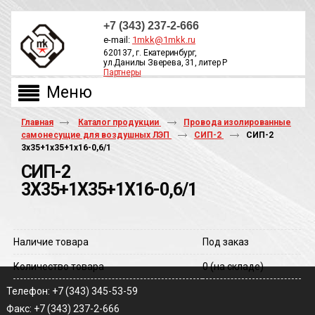
+7 (343) 237-2-666
e-mail:
1mkk@1mkk.ru
620137, г. Екатеринбург,
ул.Данилы Зверева, 31, литер Р
Партнеры
ОБРАТНЫЙ ЗВОНОК
Главная
Каталог продукции
Провода изолированные
самонесущие для воздушных ЛЭП
СИП-2
СИП-2
3х35+1х35+1х16-0,6/1
СИП-2
3Х35+1Х35+1Х16-0,6/1
Наличие товара
Под заказ
Количество товара
0
(на складе)
Телефон: +7 (343) 345-53-59
Факс: +7 (343) 237-2-666