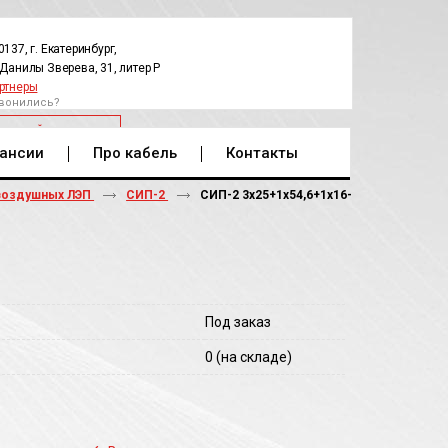
0137, г. Екатеринбург,
.Данилы Зверева, 31, литер Р
ртнеры
вонились?
РАТНЫЙ ЗВОНОК
ансии
Про кабель
Контакты
воздушных ЛЭП
СИП-2
СИП-2 3х25+1х54,6+1х16-
Под заказ
0
(на складе)