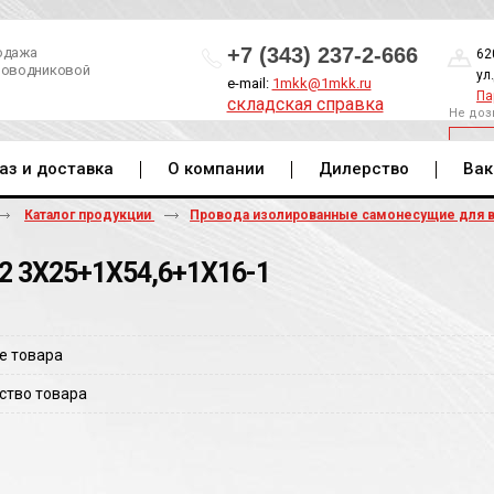
+7 (343) 237-2-666
одажа
62
роводниковой
ул
e-mail:
1mkk@1mkk.ru
Па
складская справка
Не доз
ОБ
аз и доставка
О компании
Дилерство
Вак
Каталог продукции
Провода изолированные самонесущие для 
2 3Х25+1Х54,6+1Х16-1
е товара
ство товара