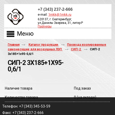
+7 (343) 237-2-666
e-mail:
1mkk@1mkk.ru
620137, г. Екатеринбург,
ул.Данилы Зверева, 31, литер Р
Партнеры
ОБРАТНЫЙ ЗВОНОК
Главная
Каталог продукции
Провода изолированные
самонесущие для воздушных ЛЭП
СИП-2
СИП-2
3х185+1х95-0,6/1
СИП-2 3Х185+1Х95-
0,6/1
Наличие товара
Под заказ
Количество товара
0
(на складе)
Телефон: +7 (343) 345-53-59
Факс: +7 (343) 237-2-666