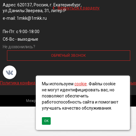
‹
Адрес: 620137, Россия, г. Екатеринбург,
Вернуться к разделу
ул.Данилы Зверева, 31, литер Р
e-mail: 1mkk@1mkk.ru
Пн-Пт: с 9:00-18:00
Сб-Вс - выходные
Не дозвонились?
ОБРАТНЫЙ ЗВОНОК
Политика конфиденциальности и обработки персональных данных
Мы используем
cookie
. Файлы cookie
не могут идентифицировать вас, но
позволяют обеспечить
Межрегиональная кабельная компания, 2016 ©
работоспособность сайта и помогают
улучшать качество обслуживания.
ОК