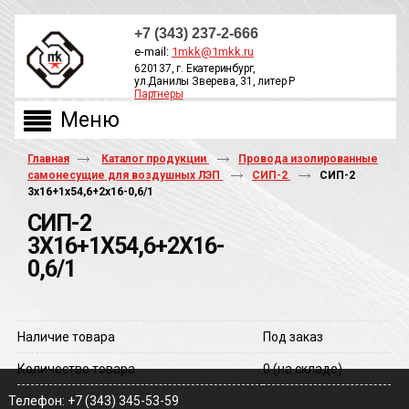
+7 (343) 237-2-666
e-mail:
1mkk@1mkk.ru
620137, г. Екатеринбург,
ул.Данилы Зверева, 31, литер Р
Партнеры
ОБРАТНЫЙ ЗВОНОК
Главная
Каталог продукции
Провода изолированные
самонесущие для воздушных ЛЭП
СИП-2
СИП-2
3х16+1х54,6+2х16-0,6/1
СИП-2
3Х16+1Х54,6+2Х16-
0,6/1
Наличие товара
Под заказ
Количество товара
0
(на складе)
Телефон: +7 (343) 345-53-59