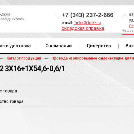
+7 (343) 237-2-666
одажа
62
роводниковой
ул
e-mail:
1mkk@1mkk.ru
Па
складская справка
Не доз
ОБ
аз и доставка
О компании
Дилерство
Вак
Каталог продукции
Провода изолированные самонесущие для 
2 3Х16+1Х54,6-0,6/1
е товара
ство товара