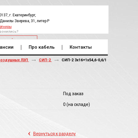
0137, г. Екатеринбург,
.Данилы Зверева, 31, литер Р
ртнеры
вонились?
РАТНЫЙ ЗВОНОК
ансии
Про кабель
Контакты
воздушных ЛЭП
СИП-2
СИП-2 3х16+1х54,6-0,6/1
Под заказ
0
(на складе)
‹
Вернуться к разделу