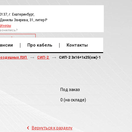
0137, г. Екатеринбург,
.Данилы Зверева, 31, литер Р
ртнеры
вонились?
РАТНЫЙ ЗВОНОК
ансии
Про кабель
Контакты
воздушных ЛЭП
СИП-2
СИП-2 3х16+1х25(ож)-1
Под заказ
0
(на складе)
‹
Вернуться к разделу