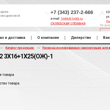
+7 (343) 237-2-666
одажа
62
роводниковой
ул
e-mail:
1mkk@1mkk.ru
Па
складская справка
Не доз
ОБ
аз и доставка
О компании
Дилерство
Вак
Каталог продукции
Провода изолированные самонесущие для 
2 3Х16+1Х25(ОЖ)-1
е товара
ство товара