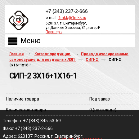
+7 (343) 237-2-666
e-mail:
1mkk@1mkk.ru
620137, г. Екатеринбург,
ул.Данилы Зверева, 31, литер Р
Партнеры
ОБРАТНЫЙ ЗВОНОК
Главная
Каталог продукции
Провода изолированные
самонесущие для воздушных ЛЭП
СИП-2
СИП-2
3х16+1х16-1
СИП-2 3Х16+1Х16-1
Наличие товара
Под заказ
Количество товара
0
(на складе)
Телефон: +7 (343) 345-53-59
Факс: +7 (343) 237-2-666
‹
Адрес: 620137, Россия, г. Екатеринбург,