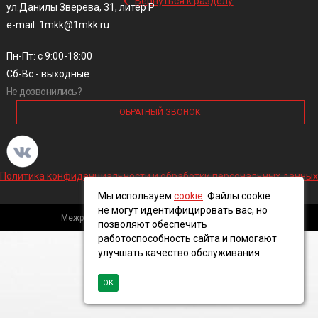
Вернуться к разделу
ул.Данилы Зверева, 31, литер Р
e-mail: 1mkk@1mkk.ru
Пн-Пт: с 9:00-18:00
Сб-Вс - выходные
Не дозвонились?
ОБРАТНЫЙ ЗВОНОК
Политика конфиденциальности и обработки персональных данных
Мы используем
cookie
. Файлы cookie
не могут идентифицировать вас, но
Межрегиональная кабельная компания, 2016 ©
позволяют обеспечить
работоспособность сайта и помогают
улучшать качество обслуживания.
ОК