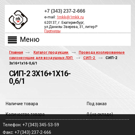
+7 (343) 237-2-666
e-mail:
1mkk@1mkk.ru
620137, г. Екатеринбург,
ул.Данилы Зверева, 31, литер Р
Партнеры
ОБРАТНЫЙ ЗВОНОК
Главная
Каталог продукции
Провода изолированные
самонесущие для воздушных ЛЭП
СИП-2
СИП-2
3х16+1х16-0,6/1
СИП-2 3Х16+1Х16-
0,6/1
Наличие товара
Под заказ
Количество товара
0
(на складе)
Телефон: +7 (343) 345-53-59
Факс: +7 (343) 237-2-666