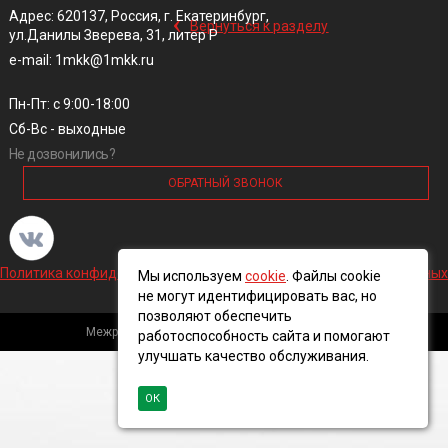
‹
Адрес: 620137, Россия, г. Екатеринбург,
Вернуться к разделу
ул.Данилы Зверева, 31, литер Р
e-mail: 1mkk@1mkk.ru
Пн-Пт: с 9:00-18:00
Сб-Вс - выходные
Не дозвонились?
ОБРАТНЫЙ ЗВОНОК
Политика конфиденциальности и обработки персональных данных
Мы используем
cookie
. Файлы cookie
не могут идентифицировать вас, но
позволяют обеспечить
Межрегиональная кабельная компания, 2016 ©
работоспособность сайта и помогают
улучшать качество обслуживания.
ОК