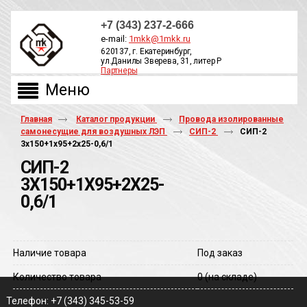
+7 (343) 237-2-666
e-mail:
1mkk@1mkk.ru
620137, г. Екатеринбург,
ул.Данилы Зверева, 31, литер Р
Партнеры
ОБРАТНЫЙ ЗВОНОК
Главная
Каталог продукции
Провода изолированные
самонесущие для воздушных ЛЭП
СИП-2
СИП-2
3х150+1х95+2х25-0,6/1
СИП-2
3Х150+1Х95+2Х25-
0,6/1
Наличие товара
Под заказ
Количество товара
0
(на складе)
Телефон: +7 (343) 345-53-59