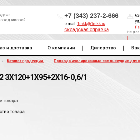
+7 (343) 237-2-666
одажа
62
роводниковой
ул
e-mail:
1mkk@1mkk.ru
Па
складская справка
Не доз
ОБ
аз и доставка
О компании
Дилерство
Вак
Каталог продукции
Провода изолированные самонесущие для 
2 3Х120+1Х95+2Х16-0,6/1
е товара
ство товара