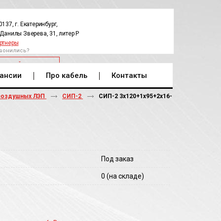
0137, г. Екатеринбург,
.Данилы Зверева, 31, литер Р
ртнеры
вонились?
РАТНЫЙ ЗВОНОК
ансии
Про кабель
Контакты
воздушных ЛЭП
СИП-2
СИП-2 3х120+1х95+2х16-
Под заказ
0
(на складе)