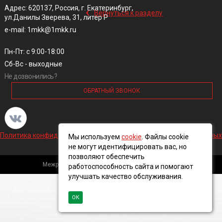
‹
Адрес: 620137, Россия, г. Екатеринбург,
Вернуться к разделу
ул.Данилы Зверева, 31, литер Р
e-mail: 1mkk@1mkk.ru
Пн-Пт: с 9:00-18:00
Сб-Вс - выходные
Не дозвонились?
ОБРАТНЫЙ ЗВОНОК
Политика конфиденциальности и обработки персональных данных
Мы используем
cookie
. Файлы cookie
не могут идентифицировать вас, но
позволяют обеспечить
Межрегиональная кабельная компания, 2016 ©
работоспособность сайта и помогают
улучшать качество обслуживания.
ОК