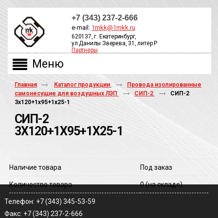
+7 (343) 237-2-666
e-mail:
1mkk@1mkk.ru
620137, г. Екатеринбург,
ул.Данилы Зверева, 31, литер Р
Партнеры
ОБРАТНЫЙ ЗВОНОК
Главная
Каталог продукции
Провода изолированные
самонесущие для воздушных ЛЭП
СИП-2
СИП-2
3х120+1х95+1х25-1
СИП-2
3Х120+1Х95+1Х25-1
Наличие товара
Под заказ
Количество товара
0
(на складе)
Телефон: +7 (343) 345-53-59
Факс: +7 (343) 237-2-666