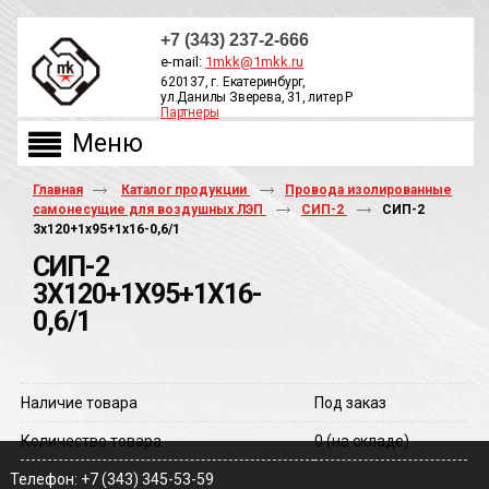
+7 (343) 237-2-666
e-mail:
1mkk@1mkk.ru
620137, г. Екатеринбург,
ул.Данилы Зверева, 31, литер Р
Партнеры
ОБРАТНЫЙ ЗВОНОК
Главная
Каталог продукции
Провода изолированные
самонесущие для воздушных ЛЭП
СИП-2
СИП-2
3х120+1х95+1х16-0,6/1
СИП-2
3Х120+1Х95+1Х16-
0,6/1
Наличие товара
Под заказ
Количество товара
0
(на складе)
Телефон: +7 (343) 345-53-59